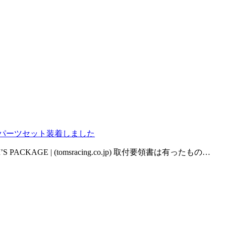
リングパーツセット装着しました
CKAGE | (tomsracing.co.jp) 取付要領書は有ったもの…