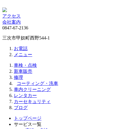
アクセス
会社案内
0847-67-2136
三次市甲奴町西野544-1
お電話
メニュー
車検・点検
新車販売
修理
コーティング・洗車
車内クリーニング
レンタカー
カーセキュリティ
ブログ
トップページ
サービス一覧