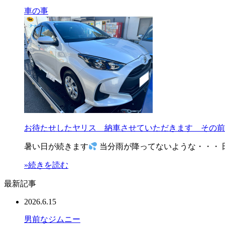
車の事
お待たせしたヤリス 納車させていただきます その前
暑い日が続きます
当分雨が降ってないような・・・ 
»続きを読む
最新記事
2026.6.15
男前なジムニー