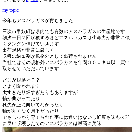
my topic
今年もアスパラガスが育ちました
三次市甲奴町は県内でも有数のアスパラガスの生産地です
朝夕一日２回収穫するほどアスパラガスは生命力が非常に強
くグングン伸びていきます
出荷規格が非常に厳しく
収穫の約１割が規格外として出荷されません
当社ではその規格外アスパラガスを年間３００キロ以上買い
取らせていただいています
どこが規格外？？
とよく聞かれます
太すぎたり細すぎたりもありますが
軸が曲がってたり
穂先が上に向いてなかったり
軸が丸くなく扁平だったり
でもしっかり育てられた事には違いはないし鮮度も味も抜群
に良い収穫したてのアスパラガスは最高に美味