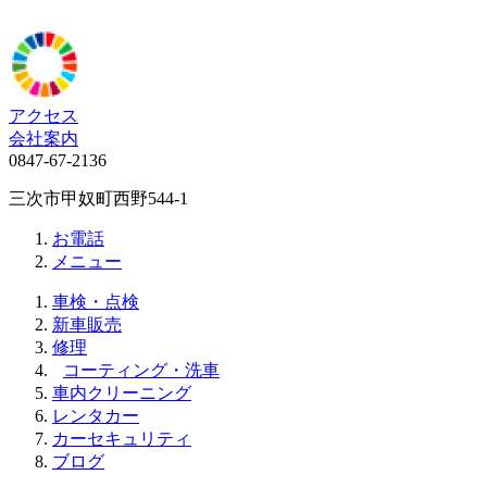
アクセス
会社案内
0847-67-2136
三次市甲奴町西野544-1
お電話
メニュー
車検・点検
新車販売
修理
コーティング・洗車
車内クリーニング
レンタカー
カーセキュリティ
ブログ