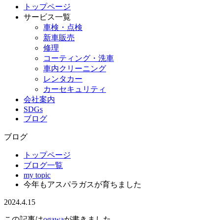
トップページ
サービス一覧
車検・点検
新車販売
修理
コーティング・洗車
車内クリーニング
レンタカー
カーセキュリティ
会社案内
SDGs
ブログ
ブログ
トップページ
ブログ一覧
my topic
今年もアスパラガスが育ちました
2024.4.15
この記事は
ogawa
が書きました。