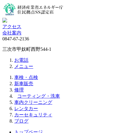
アクセス
会社案内
0847-67-2136
三次市甲奴町西野544-1
お電話
メニュー
車検・点検
新車販売
修理
コーティング・洗車
車内クリーニング
レンタカー
カーセキュリティ
ブログ
トップページ