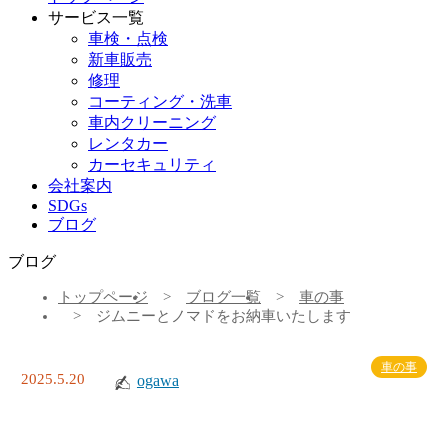
サービス一覧
車検・点検
新車販売
修理
コーティング・洗車
車内クリーニング
レンタカー
カーセキュリティ
会社案内
SDGs
ブログ
ブログ
トップページ
ブログ一覧
車の事
ジムニーとノマドをお納車いたします
車の事
2025.5.20
ogawa