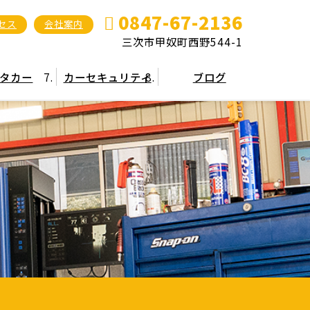
0847-67-2136
セス
会社案内
三次市甲奴町西野544-1
タカー
カーセキュリティ
ブログ