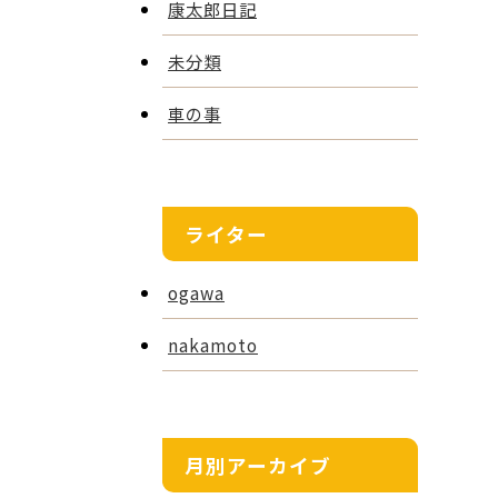
康太郎日記
未分類
車の事
ライター
ogawa
nakamoto
月別アーカイブ