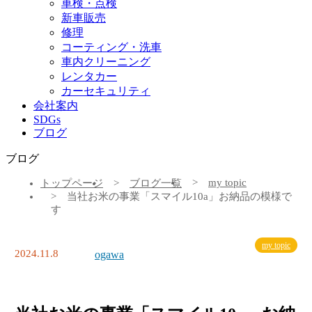
車検・点検
新車販売
修理
コーティング・洗車
車内クリーニング
レンタカー
カーセキュリティ
会社案内
SDGs
ブログ
ブログ
my topic
トップページ
ブログ一覧
当社お米の事業「スマイル10a」お納品の模様で
す
my topic
2024.11.8
ogawa