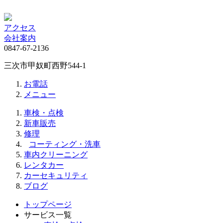
アクセス
会社案内
0847-67-2136
三次市甲奴町西野544-1
お電話
メニュー
車検・点検
新車販売
修理
コーティング・洗車
車内クリーニング
レンタカー
カーセキュリティ
ブログ
トップページ
サービス一覧